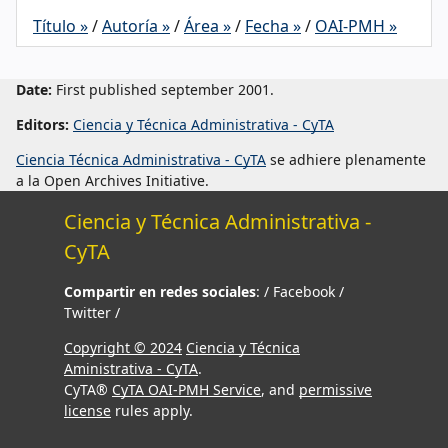
Título »
/
Autoría »
/
Área »
/
Fecha »
/
OAI-PMH »
Date:
First published september 2001.
Editors:
Ciencia y Técnica Administrativa - CyTA
Ciencia Técnica Administrativa - CyTA
se adhiere plenamente
a la Open Archives Initiative.
Ciencia y Técnica Administrativa -
CyTA
Compartir en redes sociales
:
/ Facebook
/
Twitter
/
Copyright © 2024
Ciencia y Técnica
Aministrativa - CyTA
.
CyTA®
CyTA OAI-PMH Service
, and
permissive
license
rules apply.