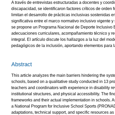
A través de entrevistas estructuradas a docentes y coord
discapacidad, se identificaron factores críticos de orden fo
limitan el desarrollo de prácticas inclusivas sostenidas 
significativa entre el marco normativo inclusivo vigente y
se propone un Programa Nacional de Deporte Inclusivo 
adecuaciones curriculares, acompañamiento técnico y rec
integral. El artículo discute los hallazgos a la luz del mo
pedagógicos de la inclusión, aportando elementos para la 
Abstract
This article analyzes the main barriers hindering the syst
schools, based on a qualitative study conducted in 13 pro
teachers and coordinators with experience in disability reve
institutional structures, and physical accessibility. The fi
frameworks and their actual implementation in schools. As a
a National Program for Inclusive School Sports (PRONADI
adaptations, technical support, and specific resources as