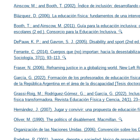
Ainscow, M.; and Booth, T. (2002). Índice de inclusión: desarrollando
Blázquez, D. (2006). La educación física: fundamentos de una interv
Booth, T.; and Ainscow, M. (2011). Guía para la educación inclusiva: d
escolares (2 ed.). Consorcio para la Educación Inclusiva. 🔍
DePauw, K. P.; and Gavron, S. J. (2005). Disability and sport (2nd ed
Ferrante, C. (2014). Cuerpos que (no) importan: hacia la desestabili
Sociología, 37(1), 93–113. 🔍
Fraser, N. (2006). Reframing justice in a globalizing world. New Left 
García, G. (2022). Formación de los profesorados de educación física 
de la República Argentina en el área de la discapacidad [Tesis doctora
Grassi-Roig, M.; Rodríguez-Gómez, G.; and García, G. (2022). Inclus
física transformadora. Revista Educación Física y Ciencia, 24(1), 23–
Hernández, J. (2007). Jugar y convivir: una propuesta de educación fí
Oliver, M. (1990). The politics of disablement. Macmillan. 🔍
Organización de las Naciones Unidas. (2006). Convención sobre los
Parlebas, P. (2001). Juegos, deporte y sociedad: léxico de praxeología