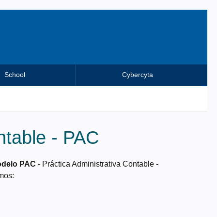
School
Cybercyta
ntable - PAC
delo PAC
- Práctica Administrativa Contable -
amos: