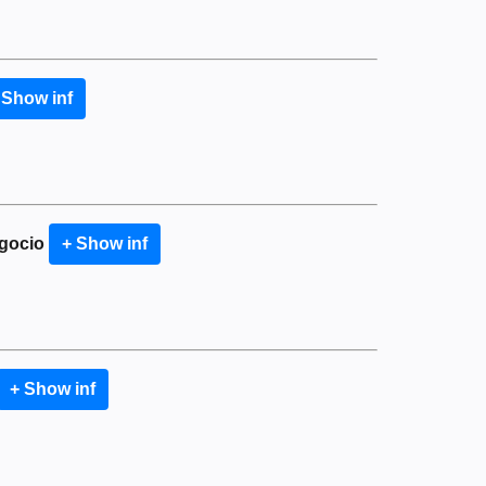
 Show inf
egocio
+ Show inf
+ Show inf