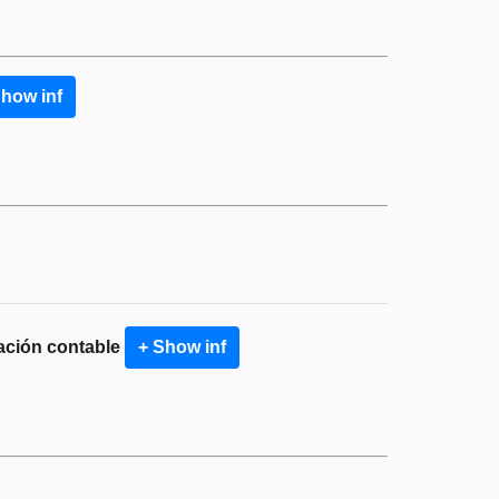
Show inf
mación contable
+ Show inf