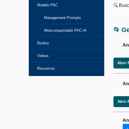
Modelo PAC
🔍 Busc
Management Prompts
📂 Ge
Meta-orquestador PAC-IA
Bookia
An
Videos
Abrir 
Resources
An
Abrir 
An