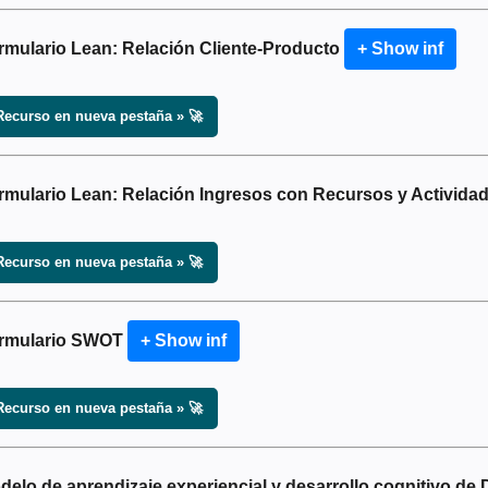
rmulario Lean: Relación Cliente-Producto
+ Show inf
Recurso en nueva pestaña » 🚀
rmulario Lean: Relación Ingresos con Recursos y Activida
Recurso en nueva pestaña » 🚀
rmulario SWOT
+ Show inf
Recurso en nueva pestaña » 🚀
delo de aprendizaje experiencial y desarrollo cognitivo de 