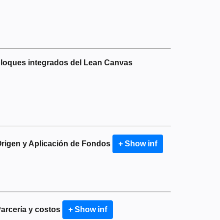
bloques integrados del Lean Canvas
Origen y Aplicación de Fondos
+ Show inf
arcería y costos
+ Show inf