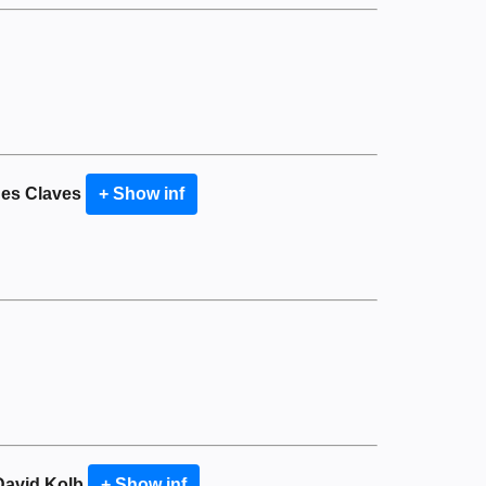
des Claves
+ Show inf
David Kolb
+ Show inf