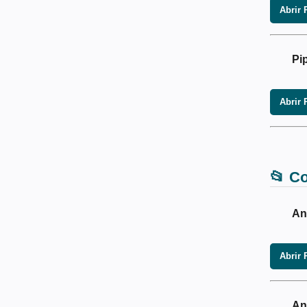
Abrir 
Pi
Abrir 
📂 Co
An
Abrir 
An