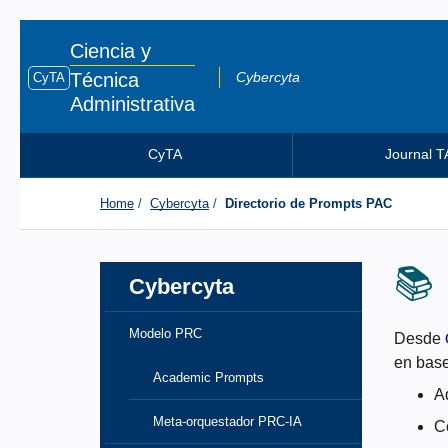
Ciencia y
Técnica
Cybercyta
CyTA
Administrativa
CyTA
Journal T
Home
Cybercyta
Directorio de Prompts PAC
📚 
Cybercyta
Modelo PRC
Desde
en base
Academic Prompts
A
Meta-orquestador PRC-IA
Co