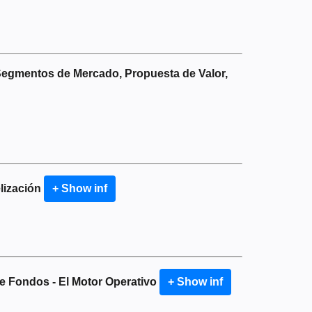
 Segmentos de Mercado, Propuesta de Valor,
lización
+ Show inf
e Fondos - El Motor Operativo
+ Show inf