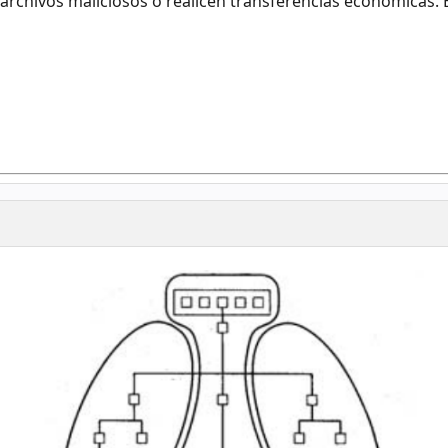
archivos maliciosos o realicen transferencias económicas. 