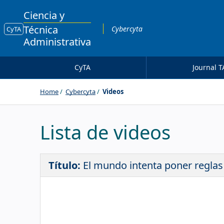
Ciencia y
Técnica
Cybercyta
CyTA
Administrativa
CyTA
Journal T
Home
Cybercyta
Videos
Lista de videos
Título:
El mundo intenta poner reglas a 