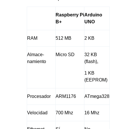
Raspberry Pi
Arduino
B+
UNO
RAM
512 MB
2 KB
Almace-
Micro SD
32 KB
namiento
(flash),
1 KB
(EEPROM)
Procesador
ARM1176
ATmega328
Velocidad
700 Mhz
16 Mhz