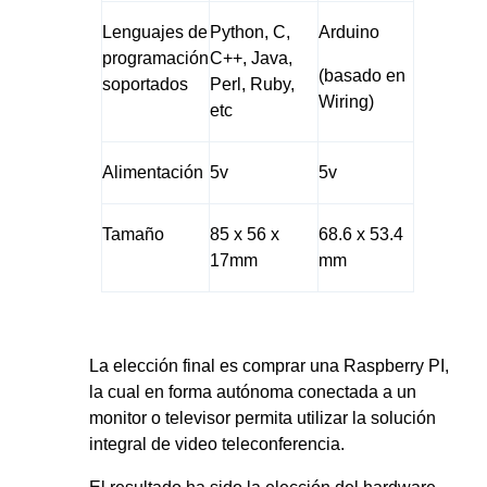
Lenguajes de
Python, C,
Arduino
programación
C++, Java,
(basado en
soportados
Perl, Ruby,
Wiring)
etc
Alimentación
5v
5v
Tamaño
85 x 56 x
68.6 x 53.4
17mm
mm
La elección final es comprar una Raspberry PI,
la cual en forma autónoma conectada a un
monitor o televisor permita utilizar la solución
integral de video teleconferencia.