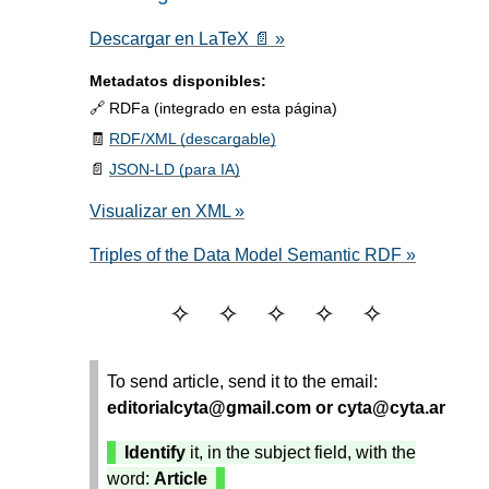
Descargar en LaTeX 📄 »
Metadatos disponibles:
🔗 RDFa (integrado en esta página)
🧾
RDF/XML (descargable)
📄
JSON-LD (para IA)
Visualizar en XML »
Triples of the Data Model Semantic RDF »
To send article, send it to the email:
editorialcyta@gmail.com or cyta@cyta.ar
Identify
it, in the subject field, with the
word:
Article