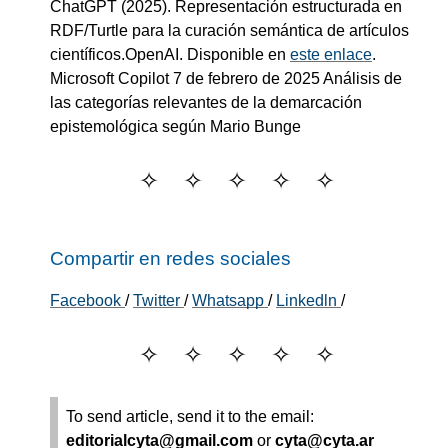
ChatGPT
(2025).
Representación estructurada en
RDF/Turtle para la curación semántica de artículos
científicos
.
OpenAI
. Disponible en
este enlace
.
Microsoft Copilot
7 de febrero de 2025
Análisis de
las categorías relevantes de la demarcación
epistemológica según Mario Bunge
Compartir en redes sociales
Facebook
/
Twitter
/
Whatsapp
/
Linkedln
/
To send article, send it to the email:
editorialcyta@gmail.com
or
cyta@cyta.ar