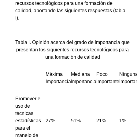
recursos tecnológicos para una formación de
calidad, aportando las siguientes respuestas (tabla
I).
Tabla I. Opinión acerca del grado de importancia que
presentan los siguientes recursos tecnológicos para
una formación de calidad
Máxima
Mediana
Poco
Ningun
Importancia
Importancia
Importante
Importa
Promover el
uso de
técnicas
estadísticas
27%
51%
21%
1%
para el
manejo de