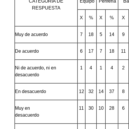
CATEGORIA DE
Equipo
Periferia
Ba
RESPUESTA
X
%
X
%
X
Muy de acuerdo
7
18
5
14
9
De acuerdo
6
17
7
18
11
Ni de acuerdo, ni en
1
4
1
4
2
desacuerdo
En desacuerdo
12
32
14
37
8
Muy en
11
30
10
28
6
desacuerdo