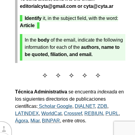
editorialcyta@gmail.com or cyta@cyta.ar
Identify
it, in the subject field, with the word:
Article
In the
body
of the email, indicate the following
information for each of the
authors, name to
be quoted, filiation, and email.
Técnica Administrativa
se encuentra
indexada
en
los siguientes directorios de publicaciones
científicas:
Scholar Google
,
DIALNET
,
ZDB
,
LATINDEX
,
WorldCat
,
Crossref
,
REBIUN
,
PURL
,
Ágora
,
Miar
,
BINPAR
, entre otros.
↑