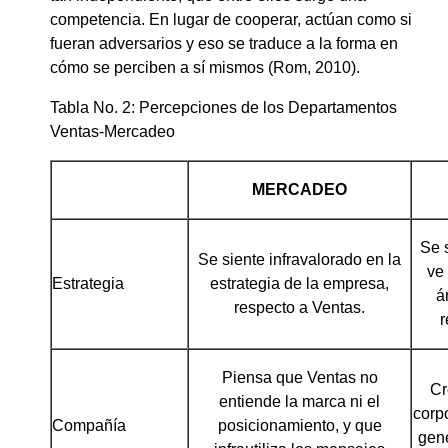
competencia. En lugar de cooperar, actúan como si
fueran adversarios y eso se traduce a la forma en
cómo se perciben a sí mismos (Rom, 2010).
Tabla No. 2: Percepciones de los Departamentos
Ventas-Mercadeo
MERCADEO
Se 
Se siente infravalorado en la
ve
Estrategia
estrategia de la empresa,
á
respecto a Ventas.
r
Piensa que Ventas no
Cr
entiende la marca ni el
corpo
Compañía
posicionamiento, y que
gené