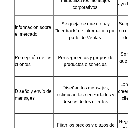
infrautiliza los mensajes
ayud
corporativos.
Se queja de que no hay
Se q
Información sobre
“feedback” de información por
no e
el mercado
parte de Ventas.
de
Son
Percepción de los
Por segmentos y grupos de
que 
clientes
productos o servicios.
Lan
Diseñan los mensajes,
Diseño y envío de
cree
estimulan las necesidades y
mensajes
cli
deseos de los clientes.
Nego
Fijan los precios y plazos de