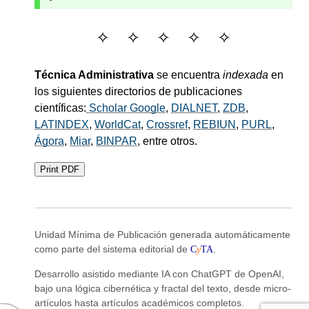
Técnica Administrativa
se encuentra
indexada
en
los siguientes directorios de publicaciones
científicas:
Scholar Google
,
DIALNET
,
ZDB
,
LATINDEX
,
WorldCat
,
Crossref
,
REBIUN
,
PURL
,
Ágora
,
Miar
,
BINPAR
, entre otros.
Print PDF
Unidad Mínima de Publicación generada automáticamente
como parte del sistema editorial de
C
y
TA
.
Desarrollo asistido mediante IA con ChatGPT de OpenAI,
bajo una lógica cibernética y fractal del texto, desde micro-
artículos hasta artículos académicos completos.