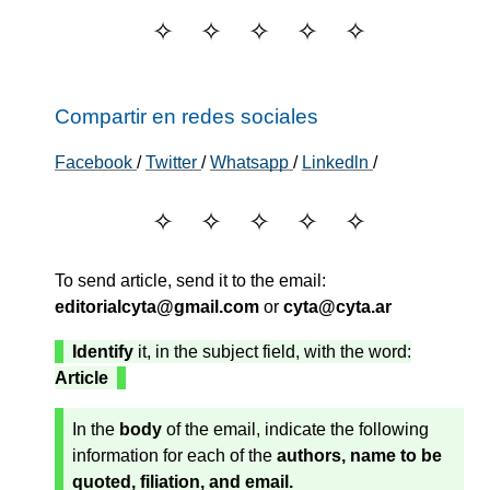
Compartir en redes sociales
Facebook
/
Twitter
/
Whatsapp
/
Linkedln
/
To send article, send it to the email:
editorialcyta@gmail.com
or
cyta@cyta.ar
Identify
it, in the subject field, with the word:
Article
In the
body
of the email, indicate the following
information for each of the
authors, name to be
quoted, filiation, and email.