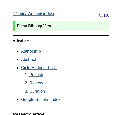
Técnica Administrativa
C
y
TA
Ficha Bibliográfica
Índice
Authorship
Abstract
Ciclo Editorial PRC
Publish
Review
Curation
Google Scholar Index
Research article