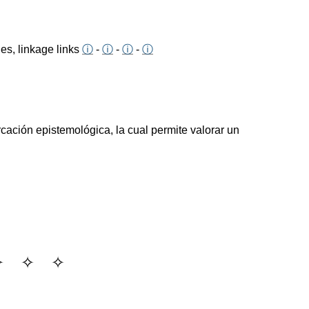
es, linkage links
ⓘ
-
ⓘ
-
ⓘ
-
ⓘ
ación epistemológica, la cual permite valorar un