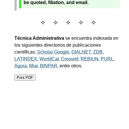
be quoted, filiation, and email.
Técnica Administrativa
se encuentra
indexada
en
los siguientes directorios de publicaciones
científicas:
Scholar Google
,
DIALNET
,
ZDB
,
LATINDEX
,
WorldCat
,
Crossref
,
REBIUN
,
PURL
,
Ágora
,
Miar
,
BINPAR
, entre otros.
Print PDF