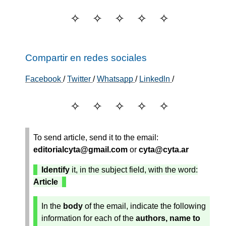
Compartir en redes sociales
Facebook
/
Twitter
/
Whatsapp
/
Linkedln
/
To send article, send it to the email:
editorialcyta@gmail.com
or
cyta@cyta.ar
Identify
it, in the subject field, with the word:
Article
In the
body
of the email, indicate the following
information for each of the
authors, name to