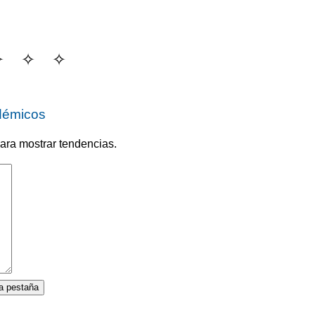
adémicos
para mostrar tendencias.
a pestaña