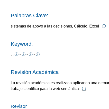
Palabras Clave:
sistemas de apoyo a las decisiones, Cálculo, Excel
ⓘ
Keyword:
, ,
ⓘ
-
ⓘ
-
ⓘ
-
ⓘ
Revisión Académica
La revisión académica es realizada aplicando una demarc
trabajo científico para la web semántica -
ⓘ
Revisor