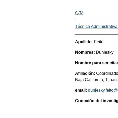
C
y
TA
Técnica Administrativa 
Apellido:
Feitó
Nombres:
Duniesky
Nombre para ser cita
Afiliación:
Coordinador
Baja California, Tijuan
email:
duniesky.feito
Conexión del investi