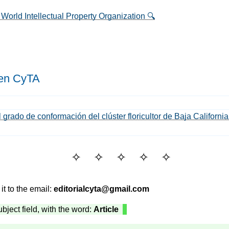
ld Intellectual Property Organization 🔍
 en C
y
TA
 grado de conformación del clúster floricultor de Baja Californi
it to the email:
editorialcyta@gmail.com
subject field, with the word:
Article