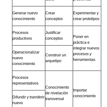
Generar nuevo
Crear
Experimentar y
conocimiento
conceptos
crear prototipos
Procesos
Justificar
Poner en
productivos
conceptos
práctica e
integrar nuevos
Operacionalizar
procesos y
Construir un
nuevo
herramientas
arquetipo
conocimiento
Procesos
representativos
Conocimiento
Importar
de nivelación
conocimiento
Difundir y transferir
transversal
nuevo