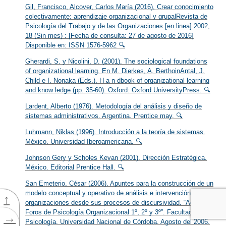
Gil, Francisco, Alcover, Carlos María (2016), Crear conocimiento
colectivamente: aprendizaje organizacional y grupalRevista de
Psicología del Trabajo y de las Organizaciones [en linea] 2002,
18 (Sin mes) : [Fecha de consulta: 27 de agosto de 2016]
Disponible en:
ISSN 1576-5962 🔍
Gherardi, S. y Nicolini, D. (2001). The sociological foundations
of organizational learning. En M. Dierkes, A. BerthoinAntal, J.
Child e I. Nonaka (Eds.), H a n dbook of organizational learning
and know ledge (pp. 35-60). Oxford: Oxford UniversityPress. 🔍
Lardent, Alberto (1976). Metodología del análisis y diseño de
sistemas administrativos. Argentina. Prentice may. 🔍
Luhmann, Niklas (1996). Introducción a la teoría de sistemas.
México. Universidad Iberoamericana. 🔍
Johnson Gery y Scholes Kevan (2001). Dirección Estratégica.
México. Editorial Prentice Hall. 🔍
San Emeterio, César (2006). Apuntes para la construcción de un
modelo conceptual y operativo de análisis e intervención en las
↑
organizaciones desde sus procesos de discursividad. “Actas.
Foros de Psicología Organizacional 1º, 2º y 3º”. Facultad de
→
Psicología. Universidad Nacional de Córdoba. Agosto del 2006.