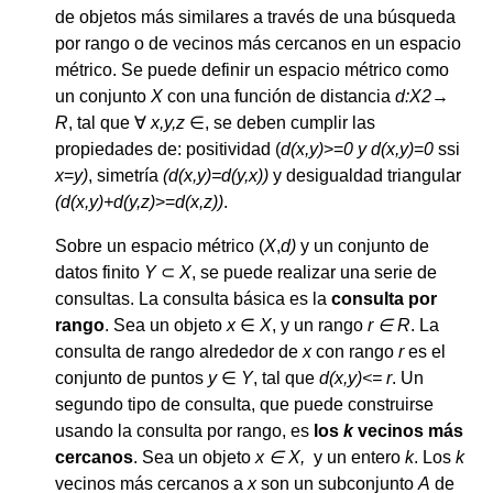
de objetos más similares a través de una búsqueda
por rango o de vecinos más cercanos en un espacio
métrico. Se puede definir un espacio métrico como
un conjunto
Χ
con una función de distancia
d:X2
→
R
, tal que ∀
x,y,z
∈
, se deben cumplir las
propiedades de: positividad (
d(x,y)
>=
0 y d(x,y)
=
0
ssi
x
=
y)
, simetría
(d(x,y)=d(y,x))
y desigualdad triangular
(d(x,y)+d(y,z)
>=
d(x,z))
.
Sobre un espacio métrico (
X
,
d)
y un conjunto de
datos finito
Y
⊂
X
, se puede realizar una serie de
consultas. La consulta básica es la
consulta por
rango
. Sea un objeto
x
∈
X
, y un rango
r
∈
R
. La
consulta de rango alrededor de
x
con rango
r
es el
conjunto de puntos
y
∈
Y
, tal que
d(x,y)<= r
. Un
segundo tipo de consulta, que puede construirse
usando la consulta por rango, es
los
k
vecinos más
cercanos
. Sea un objeto
x
∈
X,
y un entero
k
. Los
k
vecinos más cercanos a
x
son un subconjunto
A
de