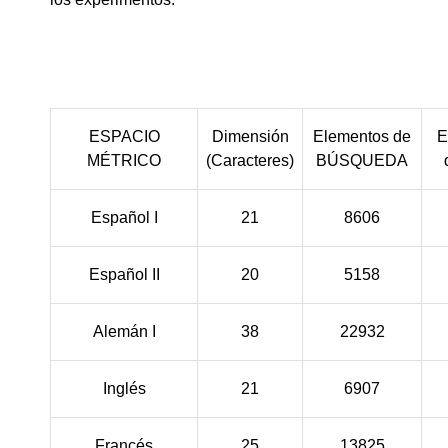
ESPACIO
Dimensión
Elementos de
E
MÉTRICO
(Caracteres)
BÚSQUEDA
Español I
21
8606
Español II
20
5158
Alemán I
38
22932
Inglés
21
6907
Francés
25
13825