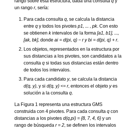
rango sobre esta estructura, dada una consulta
q
y
un rango
r
, sería:
Para cada consulta
q
, se calcula la distancia
entre
q
y todos los pivotes
p1, ... , pk
. Con esto
se obtienen
k
intervalos de la forma
[a1, b1], ...,
[ak, bk]
, donde
ai = d(pi, q) − r y bi = d(pi, q) + r
.
Los objetos, representados en la estructura por
sus distancias a los pivotes, son candidatos a la
consulta
q
si todas sus distancias están dentro
de todos los intervalos.
Para cada candidato
y
, se calcula la distancia
d(q, y)
, y si
d(q, y) <= r
, entonces el objeto
y
es
solución a la consulta
q
.
La Figura 1 representa una estructura GMS
construida con 4 pivotes. Para cada consulta
q
con
distancias a los pivotes
d(q,pi) = {8, 7, 4, 6}
y un
rango de búsqueda
r = 2
, se definen los intervalos