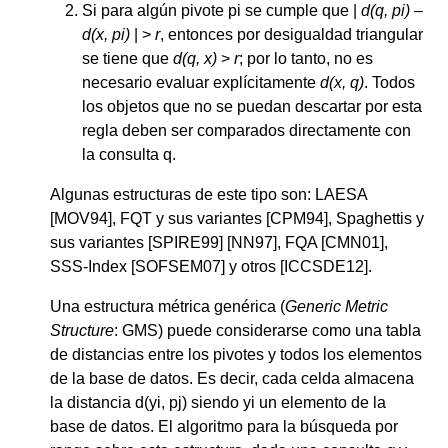
Si para algún pivote pi se cumple que |
d(q, pi) –
d(x, pi)
| >
r
, entonces por desigualdad triangular
se tiene que
d(q, x)
>
r
; por lo tanto, no es
necesario evaluar explícitamente
d(x, q)
. Todos
los objetos que no se puedan descartar por esta
regla deben ser comparados directamente con
la consulta q.
Algunas estructuras de este tipo son: LAESA
[MOV94], FQT y sus variantes [CPM94], Spaghettis y
sus variantes [SPIRE99] [NN97], FQA [CMN01],
SSS-Index [SOFSEM07] y otros [ICCSDE12].
Una estructura métrica genérica (
Generic Metric
Structure
: GMS) puede considerarse como una tabla
de distancias entre los pivotes y todos los elementos
de la base de datos. Es decir, cada celda almacena
la distancia d(yi, pj) siendo yi un elemento de la
base de datos. El algoritmo para la búsqueda por