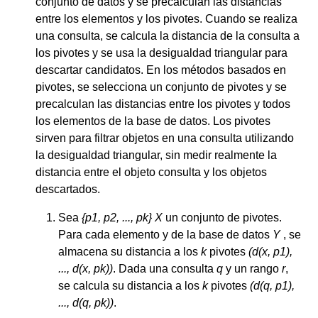
conjunto de datos y se precalculan las distancias
entre los elementos y los pivotes. Cuando se realiza
una consulta, se calcula la distancia de la consulta a
los pivotes y se usa la desigualdad triangular para
descartar candidatos. En los métodos basados en
pivotes, se selecciona un conjunto de pivotes y se
precalculan las distancias entre los pivotes y todos
los elementos de la base de datos. Los pivotes
sirven para filtrar objetos en una consulta utilizando
la desigualdad triangular, sin medir realmente la
distancia entre el objeto consulta y los objetos
descartados.
Sea
{p1, p2, ..., pk} X
un conjunto de pivotes.
Para cada elemento y de la base de datos
Y
, se
almacena su distancia a los
k
pivotes
(d(x, p1),
..., d(x, pk))
. Dada una consulta
q
y un rango
r
,
se calcula su distancia a los
k
pivotes
(d(q, p1),
..., d(q, pk))
.