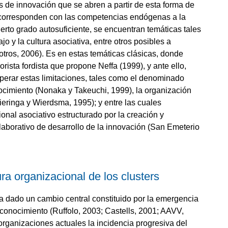
s de innovación que se abren a partir de esta forma de
se corresponden con las competencias endógenas a la
rto grado autosuficiente, se encuentran temáticas tales
jo y la cultura asociativa, entre otros posibles a
 otros, 2006). Es en estas temáticas clásicas, donde
orista fordista que propone Neffa (1999), y ante ello,
erar estas limitaciones, tales como el denominado
nocimiento (Nonaka y Takeuchi, 1999), la organización
ieringa y Wierdsma, 1995); y entre las cuales
nal asociativo estructurado por la creación y
laborativo de desarrollo de la innovación (San Emeterio
ra organizacional de los clusters
a dado un cambio central constituido por la emergencia
 conocimiento (Ruffolo, 2003; Castells, 2001; AAVV,
organizaciones actuales la incidencia progresiva del