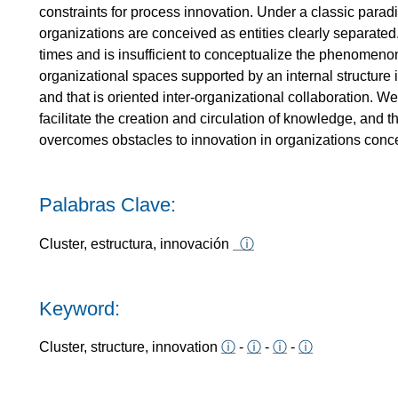
constraints for process innovation. Under a classic para
organizations are conceived as entities clearly separate
times and is insufficient to conceptualize the phenomenon
organizational spaces supported by an internal structure
and that is oriented inter-organizational collaboration. We
facilitate the creation and circulation of knowledge, and
overcomes obstacles to innovation in organizations concei
Palabras Clave:
Cluster, estructura, innovación
ⓘ
Keyword:
Cluster, structure, innovation
ⓘ
-
ⓘ
-
ⓘ
-
ⓘ