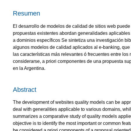
Resumen
El desarrollo de modelos de calidad de sitios web puede
propuestas existentes abordan generalidades aplicables 
a dominios específicos Se sintetiza una investigación bi
algunos modelos de calidad aplicados al e-banking, que d
las características más relevantes ó frecuentes entre l
considerarse, a priori componentes de una propuesta sup
en la Argentina.
Abstract
The development of websites quality models can be appr
deal with generalities applicable to various domains, whi
summarizes a comparative study of quality models applied 
objective is to identify the most important or common fe
be considered a priori components of a proposal oriented