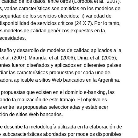
 calidad de los datos, entre otros (Córdoba et al., 2007).
s, varias características son omitidas en los modelos de
seguridad de los servicios ofrecidos; ii) variedad de
sponibilidad de servicios críticos (24 X 7). Por lo tanto,
los modelos de calidad genéricos expuestos en la
necesidades.
iseño y desarrollo de modelos de calidad aplicados a la
al. (2007), Miranda et al. (2006), Diniz et al. (2005),
tentes fueron diseñados y aplicados en diferentes países
udiar las características propuestas por cada uno de
radora aplicable a sitios Web bancarios en la Argentina.
 propuestas que existen en el dominio e-banking, las
ando la realización de este trabajo. El objetivo es
es entre las propuestas seleccionadas y establecer
ión de sitios Web bancarios.
e describe la metodología utilizada en la elaboración de
as y subcaracterísticas abordadas por modelos disponibles