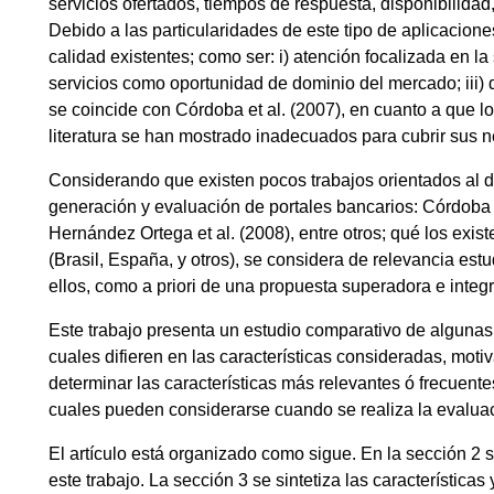
servicios ofertados, tiempos de respuesta, disponibilidad,
Debido a las particularidades de este tipo de aplicacione
calidad existentes; como ser: i) atención focalizada en la 
servicios como oportunidad de dominio del mercado; iii) di
se coincide con Córdoba et al. (2007), en cuanto a que 
literatura se han mostrado inadecuados para cubrir sus 
Considerando que existen pocos trabajos orientados al d
generación y evaluación de portales bancarios: Córdoba et 
Hernández Ortega et al. (2008), entre otros; qué los exis
(Brasil, España, y otros), se considera de relevancia est
ellos, como a priori de una propuesta superadora e integ
Este trabajo presenta un estudio comparativo de algunas
cuales difieren en las características consideradas, motiv
determinar las características más relevantes ó frecuent
cuales pueden considerarse cuando se realiza la evaluac
El artículo está organizado como sigue. En la sección 2 s
este trabajo. La sección 3 se sintetiza las característic