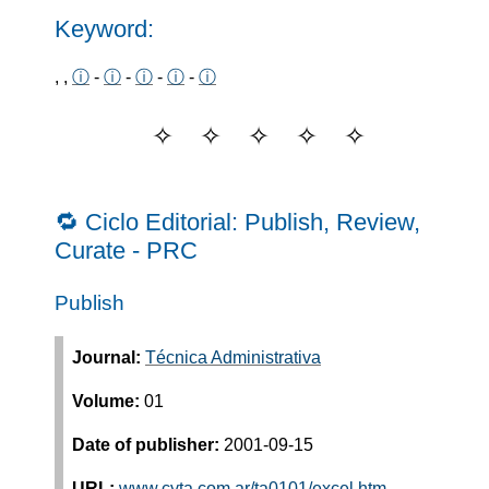
Keyword:
, ,
ⓘ
-
ⓘ
-
ⓘ
-
ⓘ
-
ⓘ
🔁 Ciclo Editorial: Publish, Review,
Curate - PRC
Publish
Journal:
Técnica Administrativa
Volume:
01
Date of publisher:
2001-09-15
URL:
www.cyta.com.ar/ta0101/excel.htm