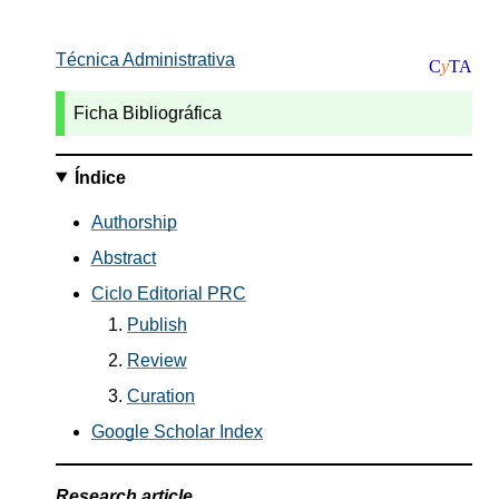
Técnica Administrativa
C
y
TA
Ficha Bibliográfica
Índice
Authorship
Abstract
Ciclo Editorial PRC
Publish
Review
Curation
Google Scholar Index
Research article