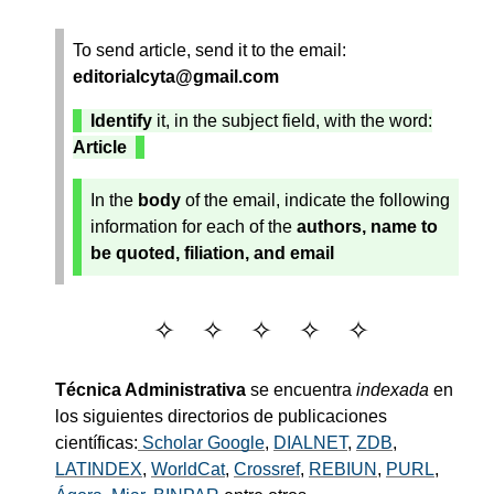
To send article, send it to the email:
editorialcyta@gmail.com
Identify
it, in the subject field, with the word:
Article
In the
body
of the email, indicate the following
information for each of the
authors, name to
be quoted, filiation, and email
Técnica Administrativa
se encuentra
indexada
en
los siguientes directorios de publicaciones
científicas:
Scholar Google
,
DIALNET
,
ZDB
,
LATINDEX
,
WorldCat
,
Crossref
,
REBIUN
,
PURL
,