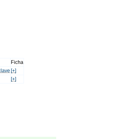
Ficha
clave
[+]
[+]