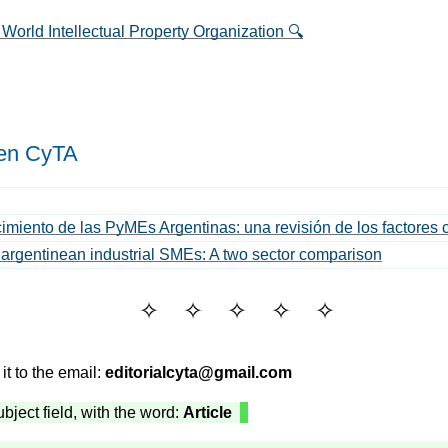
ld Intellectual Property Organization 🔍
 en C
y
TA
cimiento de las PyMEs Argentinas: una revisión de los factores 
 argentinean industrial SMEs: A two sector comparison
it to the email:
editorialcyta@gmail.com
subject field, with the word:
Article