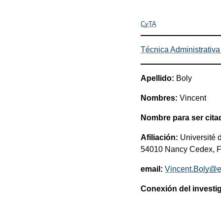
C
y
TA
Técnica Administrativa 
Apellido:
Boly
Nombres:
Vincent
Nombre para ser cita
Afiliación:
Université 
54010 Nancy Cedex, 
email:
Vincent.Boly@en
Conexión del investi