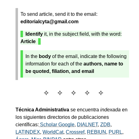
To send article, send it to the email:
editorialcyta@gmail.com
Identify
it, in the subject field, with the word:
Article
In the
body
of the email, indicate the following
information for each of the
authors, name to
be quoted, filiation, and email
Técnica Administrativa
se encuentra
indexada
en
los siguientes directorios de publicaciones
científicas:
Scholar Google
,
DIALNET
,
ZDB
,
LATINDEX
,
WorldCat
,
Crossref
,
REBIUN
,
PURL
,