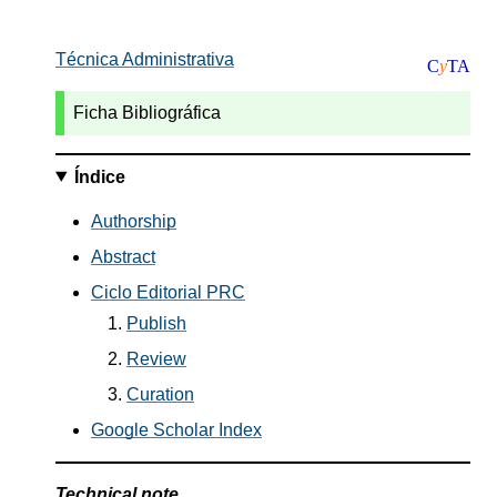
Técnica Administrativa
C
y
TA
Ficha Bibliográfica
Índice
Authorship
Abstract
Ciclo Editorial PRC
Publish
Review
Curation
Google Scholar Index
Technical note