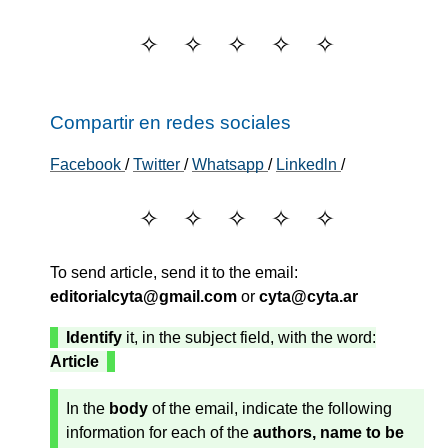
Compartir en redes sociales
Facebook
/
Twitter
/
Whatsapp
/
Linkedln
/
To send article, send it to the email:
editorialcyta@gmail.com
or
cyta@cyta.ar
Identify
it, in the subject field, with the word:
Article
In the
body
of the email, indicate the following
information for each of the
authors, name to be