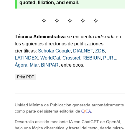
quoted, filiation, and email.
Técnica Administrativa
se encuentra
indexada
en
los siguientes directorios de publicaciones
científicas:
Scholar Google
,
DIALNET
,
ZDB
,
LATINDEX
,
WorldCat
,
Crossref
,
REBIUN
,
PURL
,
Ágora
,
Miar
,
BINPAR
, entre otros.
Print PDF
Unidad Mínima de Publicación generada automáticamente
como parte del sistema editorial de
C
y
TA
.
Desarrollo asistido mediante IA con ChatGPT de OpenAI,
bajo una lógica cibernética y fractal del texto, desde micro-