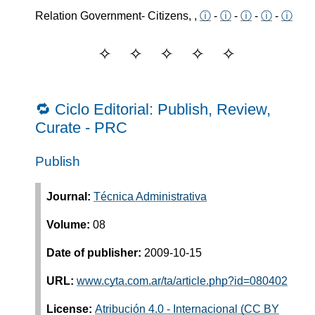
Relation Government- Citizens, ,
ⓘ
-
ⓘ
-
ⓘ
-
ⓘ
-
ⓘ
🔁 Ciclo Editorial: Publish, Review,
Curate - PRC
Publish
Journal:
Técnica Administrativa
Volume:
08
Date of publisher:
2009-10-15
URL:
www.cyta.com.ar/ta/article.php?id=080402
License:
Atribución 4.0 - Internacional (CC BY