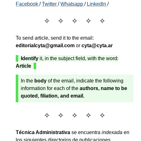
Facebook
/
Twitter
/
Whatsapp
/
Linkedln
/
To send article, send it to the email:
editorialcyta@gmail.com
or
cyta@cyta.ar
Identify
it, in the subject field, with the word:
Article
In the
body
of the email, indicate the following
information for each of the
authors, name to be
quoted, filiation, and email.
Técnica Administrativa
se encuentra
indexada
en
los siguientes directorios de publicaciones