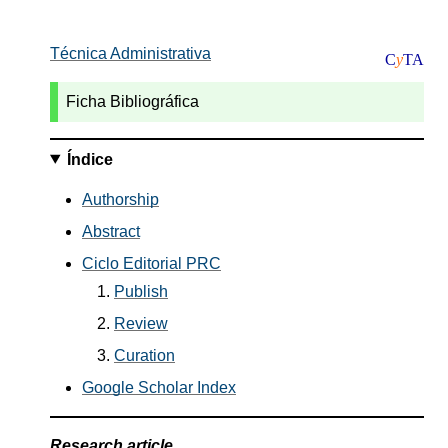
Técnica Administrativa
C
y
TA
Ficha Bibliográfica
Índice
Authorship
Abstract
Ciclo Editorial PRC
Publish
Review
Curation
Google Scholar Index
Research article