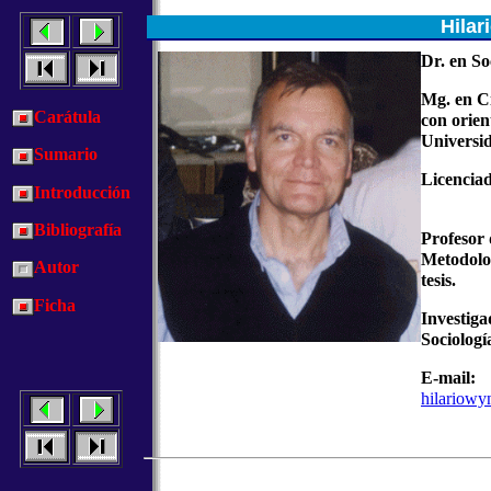
Hilar
Dr. en So
Mg. en Ci
Carátula
con orien
Universi
Sumario
Licenciad
Introducción
Bibliografía
Profesor 
Metodolog
Autor
tesis.
Ficha
Investiga
Sociologí
E-mail:
hilariow