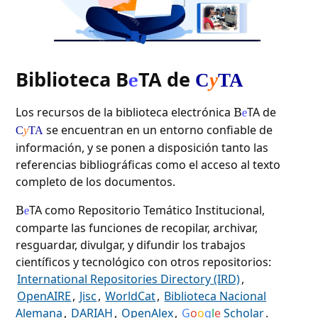
Biblioteca B
TA de
e
C
y
TA
Los recursos de la biblioteca electrónica
TA de
B
e
se encuentran en un entorno confiable de
C
y
TA
información, y se ponen a disposición tanto las
referencias bibliográficas como el acceso al texto
completo de los documentos.
TA como Repositorio Temático Institucional,
B
e
comparte las funciones de recopilar, archivar,
resguardar, divulgar, y difundir los trabajos
científicos y tecnológico con otros repositorios:
International Repositories Directory (IRD)
,
OpenAIRE
,
Jisc
,
WorldCat
,
Biblioteca Nacional
Alemana
,
DARIAH
,
OpenAlex
,
G
o
o
g
l
e
Scholar
.