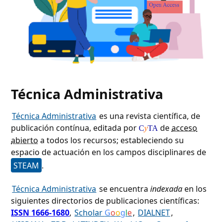
Técnica Administrativa
Técnica Administrativa
es una revista científica, de
publicación contínua, editada por
de
acceso
C
y
TA
abierto
a todos los recursos; estableciendo su
espacio de actuación en los campos disciplinares de
STEAM
.
Técnica Administrativa
se encuentra
indexada
en los
siguientes directorios de publicaciones científicas:
ISSN 1666-1680
,
Scholar
G
o
o
g
l
e
,
DIALNET
,