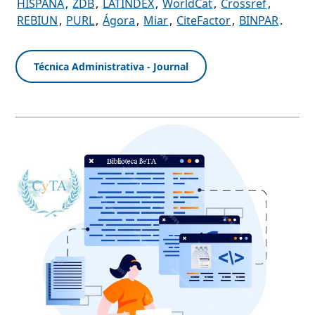
HISPANA
,
ZDB
,
LATINDEX
,
WorldCat
,
Crossref
,
REBIUN
,
PURL
,
Ágora
,
Miar
,
CiteFactor
,
BINPAR
.
Técnica Administrativa - Journal