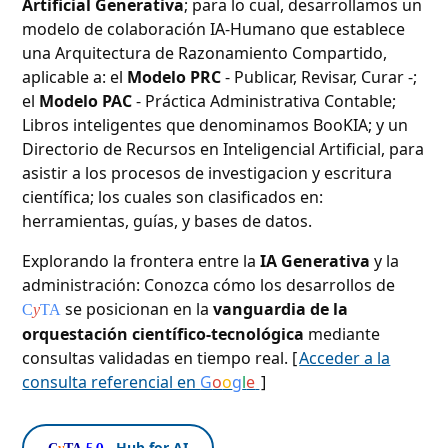
Artificial Generativa
; para lo cual, desarrollamos un
modelo de colaboración IA-Humano que establece
una Arquitectura de Razonamiento Compartido,
aplicable a: el
Modelo PRC
- Publicar, Revisar, Curar -;
el
Modelo PAC
- Práctica Administrativa Contable;
Libros inteligentes que denominamos BooKIA; y un
Directorio de Recursos en Inteligencial Artificial, para
asistir a los procesos de investigacion y escritura
científica; los cuales son clasificados en:
herramientas, guías, y bases de datos.
Explorando la frontera entre la
IA Generativa
y la
administración: Conozca cómo los desarrollos de
se posicionan en la
vanguardia de la
C
y
TA
orquestación científico-tecnológica
mediante
consultas validadas en tiempo real. [
Acceder a la
consulta referencial en
G
o
o
g
l
e
]
- Hub for AI