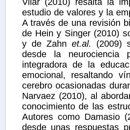
Vilar (2010) resalta la i
estudio de valores y la em
A través de una revisión bi
de Hein y Singer (2010) s
y de Zahn
et
.
al.
(2009) s
desde la neurociencia p
integradora de la educac
emocional, resaltando ví
cerebro ocasionadas duran
Narvaez (2010), al aborda
conocimiento de las estruc
Autores como Damasio (2
desde unas respuestas pr