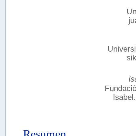
Un
j
Univers
si
Is
Fundació
Isabe
Resumen