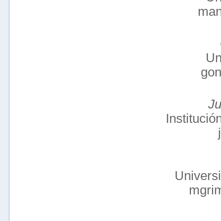
man
Un
gon
Ju
Institució
Univers
mgri